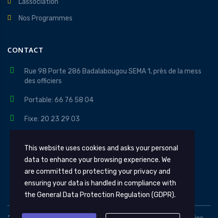
L’association
Nos Programmes
CONTACT
Rue 98 Porte 286 Badalabougou SEMA 1, près de la mess
des officiers
Portable: 66 76 58 04
Fixe: 20 23 29 03
contact@apidev.org
This website uses cookies and asks your personal
Lundi au Vendredi 08H - 18H
data to enhance your browsing experience. We
are committed to protecting your privacy and
ensuring your data is handled in compliance with
the
General Data Protection Regulation (GDPR)
.