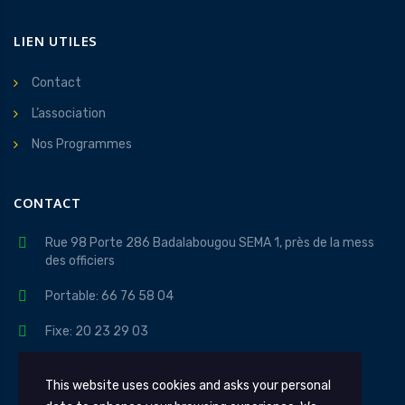
LIEN UTILES
Contact
L’association
Nos Programmes
CONTACT
Rue 98 Porte 286 Badalabougou SEMA 1, près de la mess
des officiers
Portable: 66 76 58 04
Fixe: 20 23 29 03
contact@apidev.org
This website uses cookies and asks your personal
Lundi au Vendredi 08H - 18H