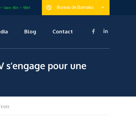
Bureau de Bamako
— Ven: 8H — 18H
dia
Blog
Contact
EV s’engage pour une
TÉGÉE