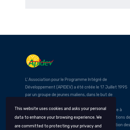
L’ Association pour le Programme Intégré de
Développement (APIDEV) a été créée le 17 Juillet 1995
par un groupe de jeunes maliens, dans le but de
contribuer au développement économique et la
This website uses cookies and asks your personal
promotion socioculturelle durable du Mali à la base à
data to enhance your browsing experience. We
travers un soutien aux initiatives locales, aux actions d
développement communautaires et à l’organisation de
are committed to protecting your privacy and