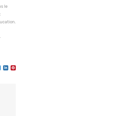
ns le
:
ucation.
.