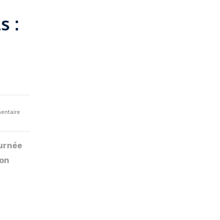
s :
entaire
ournée
ion