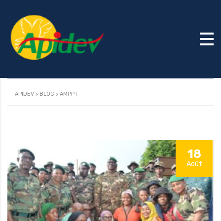
AMPPT
APIDEV
>
BLOG
>
AMPPT
18
Août