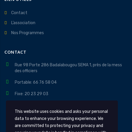
Contact
L’association
Nos Programmes
CONTACT
Rue 98 Porte 286 Badalabougou SEMA 1, près de la mess
des officiers
Portable: 66 76 58 04
Fixe: 20 23 29 03
contact@apidev.org
This website uses cookies and asks your personal
Lundi au Vendredi 08H - 18H
data to enhance your browsing experience. We
are committed to protecting your privacy and