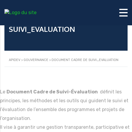
DOCUMENT CADRE DE
SUIVI_EVALUATION
APIDEV
>
GOUVERNANCE
>
DOCUMENT CADRE DE SUIVI_EVALUATION
Le
Document Cadre de Suivi-Évaluation
définit les
principes, les méthodes et les outils qui guident le suivi et
l’évaluation de l’ensemble des programmes et projets de
l’organisation.
Il vise à garantir une gestion transparente, participative et