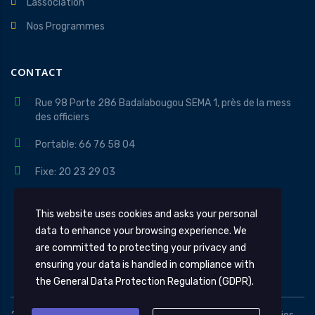
L’association
Nos Programmes
CONTACT
Rue 98 Porte 286 Badalabougou SEMA 1, près de la mess
des officiers
Portable: 66 76 58 04
Fixe: 20 23 29 03
contact@apidev.org
This website uses cookies and asks your personal
Lundi au Vendredi 08H - 18H
data to enhance your browsing experience. We
are committed to protecting your privacy and
ensuring your data is handled in compliance with
the
General Data Protection Regulation (GDPR)
.